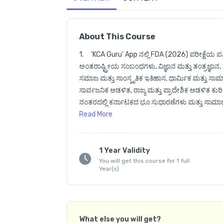
About This Course
1.	‘KCA Guru’ App ನಲ್ಲಿ FDA (2026) ಪರೀಕ್ಷೆಯ ಪತ್ರಿಕ
ಅಂತರಾಷ್ಟ್ರೀಯ ಸಂಬಂಧಗಳು, ವಿಜ್ಞಾನ ಮತ್ತು ತಂತ್ರಜ್ಞ
ಸಮಾಜ ಮತ್ತು ಸಾಂಸ್ಕೃತಿಕ ಇತಿಹಾಸ, ಧಾರ್ಮಿಕ ಮತ್ತು ಸ
ಸಾರ್ವಜನಿಕ ಆಡಳಿತ, ರಾಜ್ಯ ಮತ್ತು ಪ್ರಾದೇಶಿಕ ಆಡಳಿತ ಕುರ
ನಂತರದಲ್ಲಿ ಕರ್ನಾಟಕದ ಭೂ ಸುಧಾರಣೆಗಳು ಮತ್ತು ಸಾಮಾ
ಅರ್ಥವ್ಯವಸ್ಥೆ ಮತ್ತು ಅದರ ಸಾಮಾಜಿಕ ಮತ್ತು ಆರ್ಥಿಕ ಪ್ರಗತ
Read
More
ಸಂಸ್ಥೆಗಳ ವಿಷಯಗಳು, ಪರಿಸರ ವಿಜ್ಞಾನ, ಕರ್ನಾಟಕದ ಪರಿಸರ
ಮತ್ತು ಬೌದ್ಧಿಕ ಸಾಮರ್ಥ್ಯ, ತಾರ್ಕಿಕ ಆಲೋಚನೆ ವಿಷಯಗಳು ಹಾ
ಇಂಗ್ಲಿಷ್ ಮತ್ತು ಕಂಪ್ಯೂಟರ್ ಜ್ಞಾನ ವಿಷಯಗಳನ್ನು Online 
1 Year Validity
You will get this course for 1 full
Year(s)
2.	 ನೋಟಿಫಿಕೇಶನ್ ಆದ ನಂತರ ಪ್ರತಿದಿನ Live ತರಗತಿಗಳು
3.	ಈ Online ಕೋರ್ಸ್ ನಲ್ಲಿ Recorded Video ತರಗತಿಗಳ
What else you will get?
4.	App ನ ಮೇಲ್ಭಾಗದಲ್ಲಿರುವ 'Purchased Courses' 