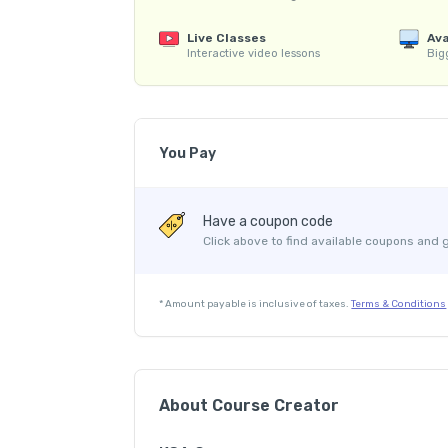
ನಲ್ಲಿ ನೀವು ಪ್ರವೇಶ ಪಡೆದ ಕೋರ್ಸ್ ಅನ್ನು ಒತ್ತಿದಾಗ, ಕಾಣ
Live Classes
Ava
Recorded ತರಗತಿಗಳು, Notes ಹಾಗೂ Mock Testಗಳು ಲಭ
Interactive video lessons
Bigg
ಅನುಕೂಲಾನುಸಾರ ಎಷ್ಟು ಸಾರಿ ಬೇಕಾದರೂ ವೀಕ್ಷಿಸಬಹುದು
5.	FDA (ಪತ್ರಿಕೆ-1 ಮತ್ತು ಪತ್ರಿಕೆ-2) ಪರೀಕ್ಷೆಯ ರೂ. 2,
ಪಡೆಯಿರಿ.

You Pay
6.	‘KCA Guru' App ನ Online ಕೋರ್ಸ್ ಗೆ ಪ್ರವೇಶ ಪಡೆಯ
Course Price
ತೆರೆದುಕೊಳ್ಳುವ Store ನಲ್ಲಿ ನಿಮಗೆ ಬೇಕಾದ Online ಕೋರ
Have a coupon code
G.S.T. (18%)
button ಅನ್ನು ಒತ್ತಿ, Online ನಲ್ಲಿ ಶುಲ್ಕ ಪಾವತಿಸಿ, ಕೋರ್ಸ
Click above to find available coupons and 
Platform Fee
7.	ನಮ್ಮ ವೆಬ್ ಸೈಟ್ www.kcaguru.com ಅನ್ನು ವೀಕ್ಷಿಸಿ
Discount 31.98%
*
Amount payable is inclusive of taxes.
Terms & Conditions
8.	ಹೆಚ್ಚಿನ ಮಾಹಿತಿಗಾಗಿ ಸಂಪರ್ಕಿಸಿರಿ. ಮೊಬೈಲ್ : 991
9.	ನಮ್ಮ YouTube channel, Instagram Account ಮತ್
About Course Creator