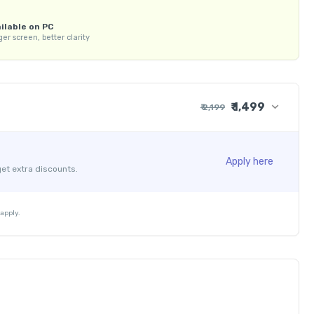
ುವ screen ನ ಮೇಲ್ಭಾಗದಲ್ಲಿರುವ ‘Content’ button ಒತ್ತಿದಾಗ ನಿಮಗೆ ಎಲ್ಲಾ 
ilable on PC
್ಯವಾಗುತ್ತವೆ. ತರಗತಿಗಳ ಈ Recorded Video ಗಳನ್ನು ವಿದ್ಯಾರ್ಥಿಗಳು ತಮ್ಮ 
er screen, better clarity


199 ರ ಸಂಪೂರ್ಣ Online ಕೋರ್ಸ್‌ ಅನ್ನು ರಿಯಾಯಿತಿ ಶುಲ್ಕ ಕೇವಲ ರೂ. 1,499 ಕ್ಕೆ 
₹ 1,499
₹ 2,199
ಲು App ನಲ್ಲಿ ಕೆಳಗೆ ಕಾಣುವ 'Store' ಅನ್ನು ಕ್ಲಿಕ್ ಮಾಡಿ. ನಂತರ 
₹ 1,962
್ಸ್ ಅನ್ನು ಒತ್ತಿರಿ. ನಂತರ screen ನ ಕೆಳಭಾಗದಲ್ಲಿ ಕಾಣುವ "Buy Now" 
+ ₹ 227
Apply here
್‌ ಗೆ ಇಂದೇ ಪ್ರವೇಶ ಪಡೆಯಿರಿ 

get extra discounts.
₹ 30
₹ 10
ರಿ

- ₹ 700
apply.
6058304

ತು Facebook Page ಗಳಲ್ಲಿ “KCA Guru” ಅನ್ನು ವೀಕ್ಷಿಸಿರಿ
