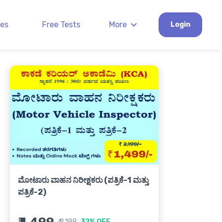
es
Free Tests
More
Login
ಮೋಟಾರು ವಾಹನ ನಿರೀಕ್ಷಕರು (ಪತ್ರಿಕೆ-1 ಮತ್ತು
00:54:40
ಪತ್ರಿಕೆ-2)
01 Science Live Class 17-07-2026
₹ 2,199
32% OFF