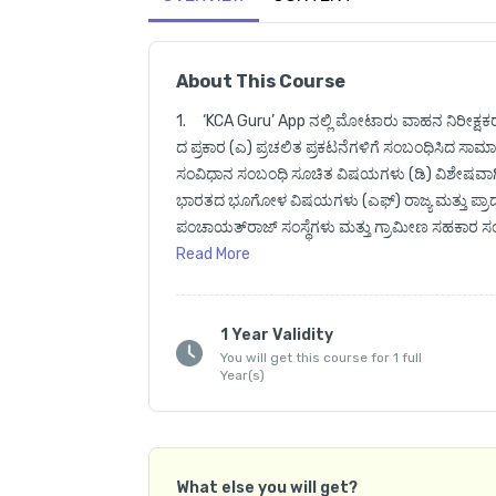
About This Course
1.	‘KCA Guru’ App ನಲ್ಲಿ ಮೋಟಾರು ವಾಹನ ನಿರೀಕ್ಷಕರು (
ದ ಪ್ರಕಾರ (ಎ) ಪ್ರಚಲಿತ ಪ್ರಕಟನೆಗಳಿಗೆ ಸಂಬಂಧಿಸಿದ ಸಾ
ಸಂವಿಧಾನ ಸಂಬಂಧಿ ಸೂಚಿತ ವಿಷಯಗಳು (ಡಿ) ವಿಶೇಷವಾಗಿ ಕ
ಭಾರತದ ಭೂಗೋಳ ವಿಷಯಗಳು (ಎಫ್) ರಾಜ್ಯ ಮತ್ತು ಪ್ರಾದೇಶ
ಪಂಚಾಯತ್‌ರಾಜ್ ಸಂಸ್ಥೆಗಳು ಮತ್ತು ಗ್ರಾಮೀಣ ಸಹಕಾರ ಸಂ
ಸಂಬಂಧಿಸಿದ ಕುರಿತ ವಿಷಯಗಳು (ಎಚ್) ಕರ್ನಾಟಕದ ಪರಂ
Read
More
ಪತ್ರಿಕೆ-2 ರ ಪಠ್ಯಕ್ರಮ (Syllabus) ದ ಪ್ರಕಾರ ಸಾಮಾನ್ಯ ಕನ
ತರಗತಿಗಯಲ್ಲಿ ವಿಷಯ ಪರಿಣಿತ ಶಿಕ್ಷಕರು ಕನ್ನಡ ಮಾಧ್ಯಮದಲ್
1 Year Validity
You will get this course for 1 full
2.     ನೋಟಿಫಿಕೇಶನ್ ಆದ ನಂತರ ಪ್ರತಿದಿನ Live ತರಗತಿಗಳ
Year(s)
3.	ಈ Online ಕೋರ್ಸ್ ನಲ್ಲಿ Recorded Video ತರಗತಿಗಳ
4.	App ನ ಮೇಲ್ಭಾಗದಲ್ಲಿರುವ 'Purchased Courses' 
What else you will get?
ನಲ್ಲಿ ನೀವು ಪ್ರವೇಶ ಪಡೆದ ಕೋರ್ಸ್ ಅನ್ನು ಒತ್ತಿದಾಗ, ಕಾಣ